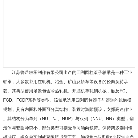
江苏鲁岳轴承制作有限公司出产的四列圆柱滚子轴承是一种工业
轴承，大多数都用在轧机、冶金、矿山及轿车等设备的径向负荷承
载。其典型使用场景包含冷热轧机、开胚机等轧钢机械，触及FC、
FCD、FCDP系列等类型。该轴承选用四列圆柱滚子与滚道的线触摸
规划，具有内圈和外圈可分离结构，装置时游隙预设，支撑高速作业
。其结构分为单列（NU、NJ、NUP）与双列（NNU、NN）类型，翻
滚体与套圈冲突小，部分类型可接受单向轴向载荷。保持架多选用钢
板冲压、铜合金车制或聚酰胺成型工艺，触摸角α与系数e决议轴向负