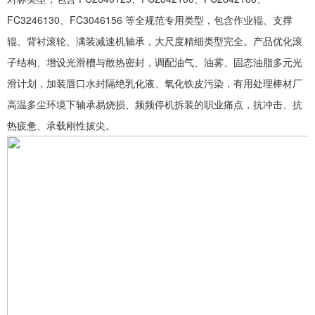
FC3246130、FC3046156 等全规范专用类型，包含作业辊、支撑
辊、背衬滚轮、满装减速机轴承，大尺度精细类型完全。产品优化滚
子结构、增设光滑槽与散热密封，调配油气、油雾、固态油脂多元光
滑计划，加装唇口水封隔绝乳化液、氧化铁皮污染，有用处理棒材厂
高温多尘环境下轴承易烧损、频频停机拆装的职业痛点，抗冲击、抗
热疲惫、承载刚性拔尖。