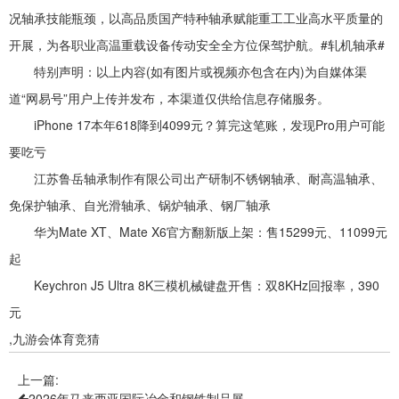
况轴承技能瓶颈，以高品质国产特种轴承赋能重工工业高水平质量的
开展，为各职业高温重载设备传动安全全方位保驾护航。#轧机轴承#
特别声明：以上内容(如有图片或视频亦包含在内)为自媒体渠
道“网易号”用户上传并发布，本渠道仅供给信息存储服务。
iPhone 17本年618降到4099元？算完这笔账，发现Pro用户可能
要吃亏
江苏鲁岳轴承制作有限公司出产研制不锈钢轴承、耐高温轴承、
免保护轴承、自光滑轴承、锅炉轴承、钢厂轴承
华为Mate XT、Mate X6官方翻新版上架：售15299元、11099元
起
Keychron J5 Ultra 8K三模机械键盘开售：双8KHz回报率，390
元
,九游会体育竞猜
上一篇:
2026年马来西亚国际冶金和钢铁制品展