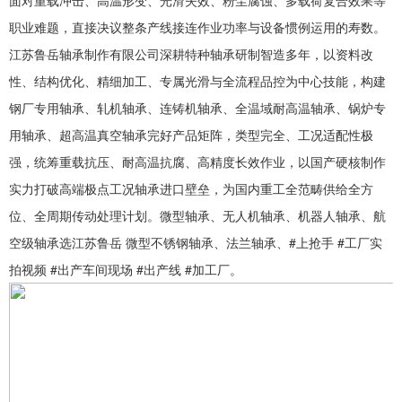
面对重载冲击、高温形变、光滑失效、粉尘腐蚀、多载荷复合效果等
职业难题，直接决议整条产线接连作业功率与设备惯例运用的寿数。
江苏鲁岳轴承制作有限公司深耕特种轴承研制智造多年，以资料改
性、结构优化、精细加工、专属光滑与全流程品控为中心技能，构建
钢厂专用轴承、轧机轴承、连铸机轴承、全温域耐高温轴承、锅炉专
用轴承、超高温真空轴承完好产品矩阵，类型完全、工况适配性极
强，统筹重载抗压、耐高温抗腐、高精度长效作业，以国产硬核制作
实力打破高端极点工况轴承进口壁垒，为国内重工全范畴供给全方
位、全周期传动处理计划。微型轴承、无人机轴承、机器人轴承、航
空级轴承选江苏鲁岳 微型不锈钢轴承、法兰轴承、#上抢手 #工厂实
拍视频 #出产车间现场 #出产线 #加工厂。