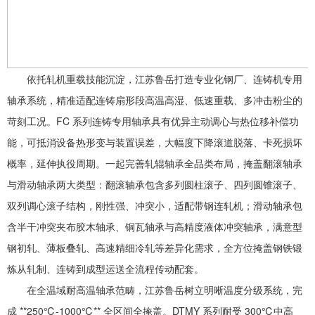
依托轧机重载技能沉淀，江苏鲁岳打造专业化钢厂、连铸机专用
轴承系统，精准适配连铸扇形段高温高湿、低速重载、多冲击粉尘的
苛刻工况。FC 系列连铸专用轴承具有优异主动调心与热位移补偿功
能，可抵消设备热形变与装置误差，大幅度下降滚道脱落、卡死损坏
概率，延伸执役周期。一起完善轧辊轴承全品类布局，掩盖翻滚轴承
与滑动轴承两大类型：翻滚轴承包含多列圆柱滚子、四列圆锥滚子、
双列调心滚子结构，刚性强、冲突小，适配带钢连轧机；滑动轴承包
含半干冲突夹布胶木轴承、铜瓦轴承与高精度液体冲突轴承，满意型
钢初轧、薄板叠轧、高速精细冷轧等差异化需求，全方位掩盖钢铁锻
炼从轧制、连铸到成型运送全流程传动配套。
在全温域耐高温轴承范畴，江苏鲁岳树立明晰温度分级系统，完
成 **250℃-1000℃** 全区间全掩盖。DTMY 系列耐受 300℃中高