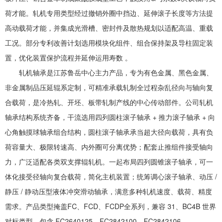
荷才能。轧机专用类型经过撤销外圈中挡边、延伸滚子长度等方法提
高动载荷才能，并集成光滑槽、密封件及散热规划以适配高温、重载
工况。部分专利改善计划选用模块化组件、组合保持架及导柱固定装
置，优化装置保护流程并延伸运用寿数 。
轧机轴承是江苏鲁岳中心主力产品，专为有色金属、黑色金属、
非金属制品压延辊系定制，可精准承载轧制全过程杂乱径向与轴向复
合载荷，是冷热轧、开坯、板带轧制产线的中心传动部件。公司轧机
轴承结构系统齐备，干流选用四列圆柱滚子轴承 + 推力滚子轴承 + 向
心角触摸球轴承组合结构，圆柱滚子轴承承当超大径向载荷，具有负
荷容量大、极限转速高、内外圈可分离优势；配套止推组件接受轴向
力，广泛适配各类双支撑辊轧机。一起布局四列圆锥滚子轴承，可一
体化接受径轴向复合载荷，简化主机装置；统筹调心滚子轴承、动压 /
静压 / 静动压型液体冲突滑动轴承，满意多种轧机速度、载荷、精度
需求。产品类型掩盖FC、FCD、FCDP全系列，兼容 31、BC4B 世界
对标类型，包含 FC2640125、FC2842100、FC2842106、