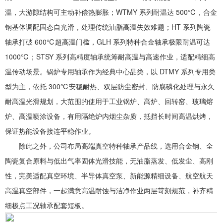
温，大游隙结构可主动补偿热膨胀；WTMY 系列耐温达 500℃，合金
钢基体调配固态自光滑，处理传统油脂高温失效难题；HT 系列陶瓷
轴承打破 600℃超高温门槛，GLH 系列特种合金轴承极限耐温可达
1000℃；STSY 系列高精度轴承统筹耐高温与高速作业，适配精细高
温传动场景。锅炉专用轴承作为经典中心品类，以 DTMY 系列专用类
型为主，依托 300℃安稳耐热、双层防尘密封、防腐磷化处理与永久
耐高温光滑规划，大范围的使用于工业锅炉、高炉、回转窑、玻璃熔
炉、高温喷涂设备，有用隔绝炉内烟尘杂质，抵挡长时间高温烘烤，
保证热能设备接连平稳作业。
除此之外，公司布局高端真空特种轴承产品线，选用合金钢、全
陶瓷复合原料与低出气率固体光滑技能，无油脂蒸发、低发尘、高刚
性，完美适配真空环境、半导体真空泵、新能源精细设备、航空航天
高温真空部件，一起满意高温耐蚀与洁净作业两层苛刻规范，补齐精
细极点工况轴承配套短板。